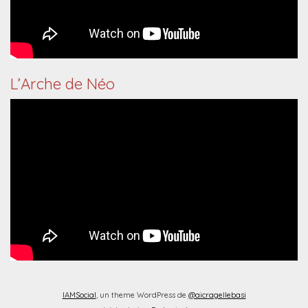
L’Arche de Néo
IAMSocial
, un theme WordPress de
@aicragellebasi