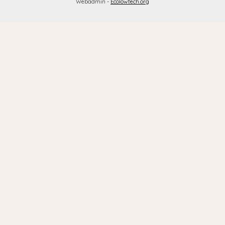
Webadmin -
Ecolowtech.org