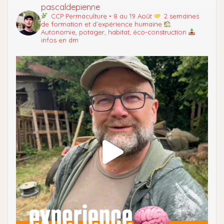
pascaldepienne
CCP Permaculture • 8 au 19 Août
2 semaines
de formation et d’expérience humaine
Autonomie, potager, habitat, éco-construction
infos en dm