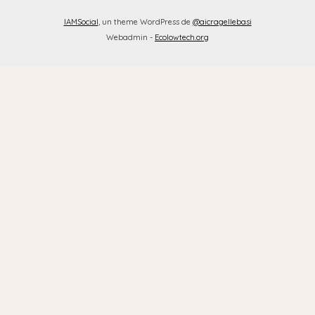
IAMSocial
, un theme WordPress de
@aicragellebasi
Webadmin -
Ecolowtech.org