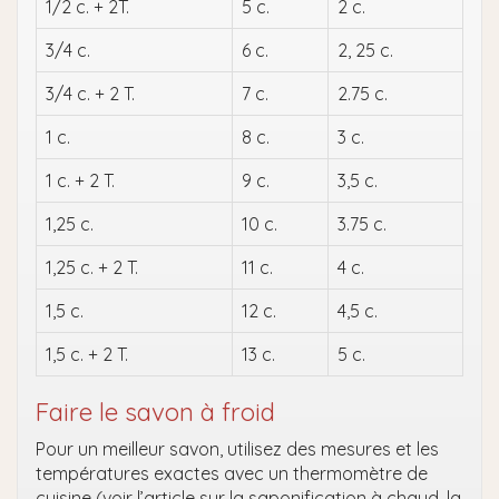
1/2 c. + 2T.
5 c.
2 c.
3/4 c.
6 c.
2, 25 c.
3/4 c. + 2 T.
7 c.
2.75 c.
1 c.
8 c.
3 c.
1 c. + 2 T.
9 c.
3,5 c.
1,25 c.
10 c.
3.75 c.
1,25 c. + 2 T.
11 c.
4 c.
1,5 c.
12 c.
4,5 c.
1,5 c. + 2 T.
13 c.
5 c.
Faire le savon à froid
Pour un meilleur savon, utilisez des mesures et les
températures exactes avec un thermomètre de
cuisine (voir l’article sur la saponification à chaud, la