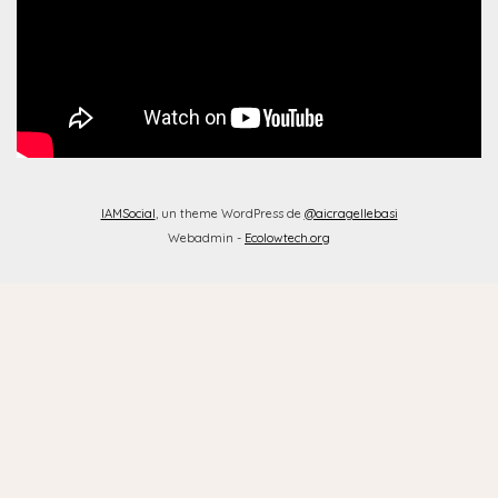
IAMSocial
, un theme WordPress de
@aicragellebasi
Webadmin -
Ecolowtech.org