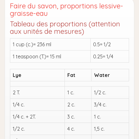
Faire du savon, proportions lessive-
graisse-eau
Tableau des proportions (attention
aux unités de mesures)
1 cup (c.)= 236 ml
0.5= 1/2
1 teaspoon (T.)= 15 ml
0.25= 1/4
Lye
Fat
Water
2 T.
1 c.
1/2 c.
1/4 c.
2 c.
3/4 c.
1/4 c. + 2T.
3 c.
1 c.
1/2 c.
4 c.
1,5 c.