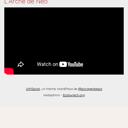
L’Arche de Néo
IAMSocial
, un theme WordPress de
@aicragellebasi
Webadmin -
Ecolowtech.org