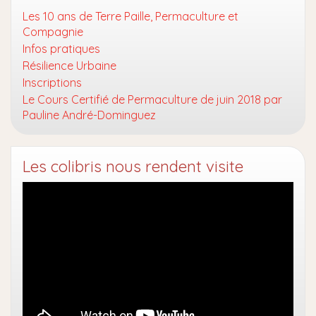
Les 10 ans de Terre Paille, Permaculture et
Compagnie
Infos pratiques
Résilience Urbaine
Inscriptions
Le Cours Certifié de Permaculture de juin 2018 par
Pauline André-Dominguez
Les colibris nous rendent visite