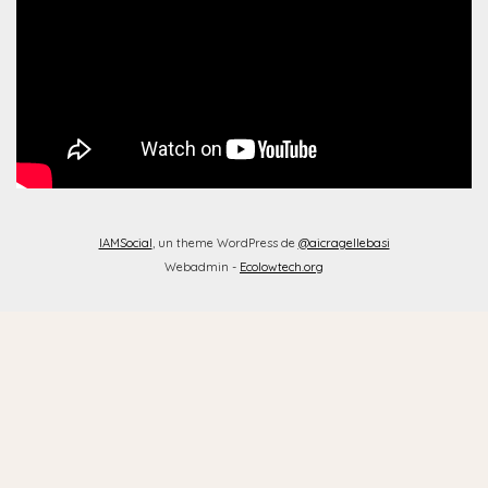
IAMSocial
, un theme WordPress de
@aicragellebasi
Webadmin -
Ecolowtech.org