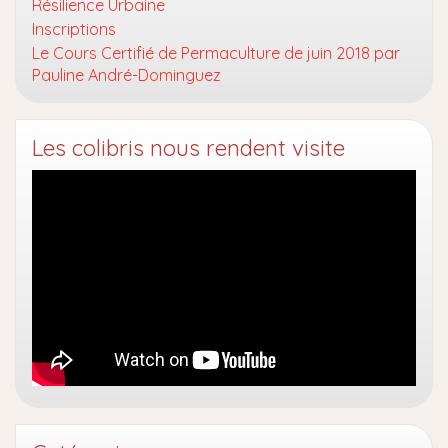
Résilience Urbaine
Inscriptions
Le Cours Certifié de Permaculture de juin 2018 par
Pauline André-Dominguez
Les colibris nous rendent visite