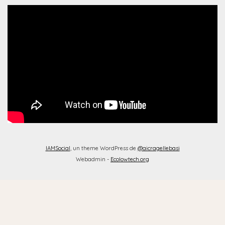
IAMSocial
, un theme WordPress de
@aicragellebasi
Webadmin -
Ecolowtech.org