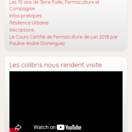
Les 10 ans de Terre Paille, Permaculture et
Compagnie
Infos pratiques
Résilience Urbaine
Inscriptions
Le Cours Certifié de Permaculture de juin 2018 par
Pauline André-Dominguez
Les colibris nous rendent visite