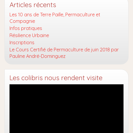
Articles récents
Les 10 ans de Terre Paille, Permaculture et
Compagnie
Infos pratiques
Résilience Urbaine
Inscriptions
Le Cours Certifié de Permaculture de juin 2018 par
Pauline André-Dominguez
Les colibris nous rendent visite