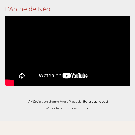
L’Arche de Néo
IAMSocial
, un theme WordPress de
@aicragellebasi
Webadmin -
Ecolowtech.org