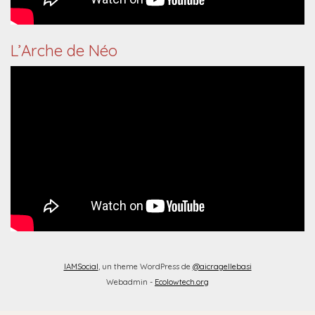
L’Arche de Néo
IAMSocial
, un theme WordPress de
@aicragellebasi
Webadmin -
Ecolowtech.org