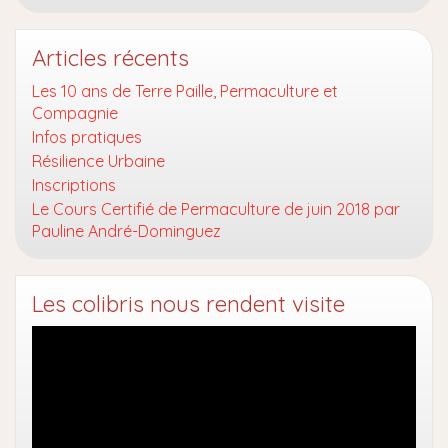
Articles récents
Les 10 ans de Terre Paille, Permaculture et
Compagnie
Infos pratiques
Résilience Urbaine
Inscriptions
Le Cours Certifié de Permaculture de juin 2018 par
Pauline André-Dominguez
Les colibris nous rendent visite