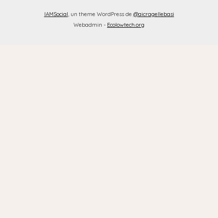
IAMSocial
, un theme WordPress de
@aicragellebasi
Webadmin -
Ecolowtech.org