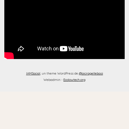
IAMSocial
, un theme WordPress de
@aicragellebasi
Webadmin -
Ecolowtech.org