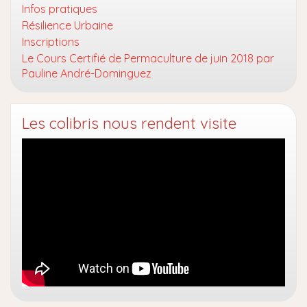
Infos pratiques
Résilience Urbaine
Inscriptions
Le Cours Certifié de Permaculture de juin 2018 par
Pauline André-Dominguez
Les colibris nous rendent visite