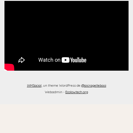
IAMSocial
, un theme WordPress de
@aicragellebasi
Webadmin -
Ecolowtech.org