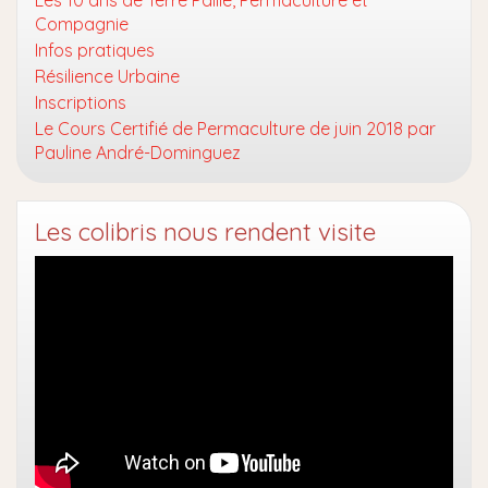
Compagnie
Infos pratiques
Résilience Urbaine
Inscriptions
Le Cours Certifié de Permaculture de juin 2018 par
Pauline André-Dominguez
Les colibris nous rendent visite