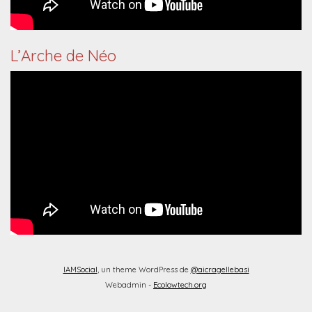
L’Arche de Néo
IAMSocial
, un theme WordPress de
@aicragellebasi
Webadmin -
Ecolowtech.org