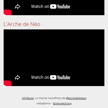
L’Arche de Néo
IAMSocial
, un theme WordPress de
@aicragellebasi
Webadmin -
Ecolowtech.org