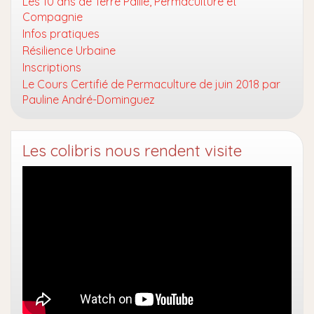
Les 10 ans de Terre Paille, Permaculture et
Compagnie
Infos pratiques
Résilience Urbaine
Inscriptions
Le Cours Certifié de Permaculture de juin 2018 par
Pauline André-Dominguez
Les colibris nous rendent visite