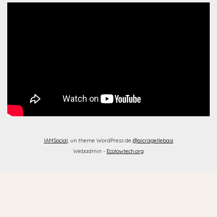
IAMSocial
, un theme WordPress de
@aicragellebasi
Webadmin -
Ecolowtech.org