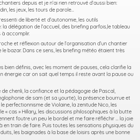
 chantiers depuis et je n’ai rien retrouvé d’aussi bien:
jardin, les jeux, les tours de parole…
ressenti de liberté et d’autonomie, les outils
la délégation de l’accueil, des briefing parfois,le tableau
 à accomplir.
roche et réflexion autour de l’organisation d’un chantier
e le bazar. Dans ce sens, les briefing météo étaient très
s bien définis, avec les moment de pauses, cela clarifie la
 énergie car on sait quel temps il reste avant la pause ou
e de chenli, la confiance et la pédagogie de Pascal,
l’anglophonie de sam (et sa yourte), la présence bourrue et
t le perfectionnisme de Violaine, la zenitude Nico, les
e « cas » Hillary, les discussions philosophiques à la butte
nnent foutre un peu le bordel et me faire réfléchir … la joie
à en train de faire. Puis toutes les sensations physiques du
enduits, les baignades à la base de loisirs après une bonne