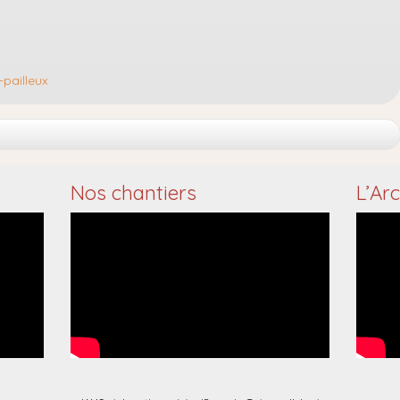
-pailleux
Nos chantiers
L’Ar