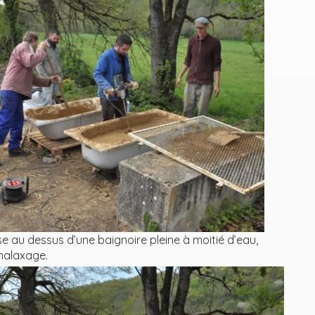
e au dessus d’une baignoire pleine à moitié d’eau,
 malaxage.