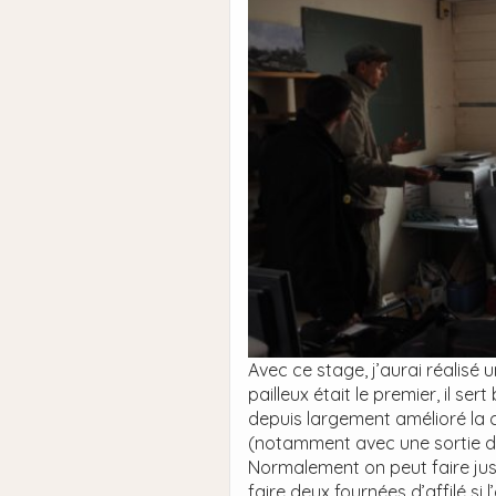
Avec ce stage, j’aurai réalisé 
pailleux était le premier, il 
depuis largement amélioré la c
(notamment avec une sortie de
Normalement on peut faire jusq
faire deux fournées d’affilé si