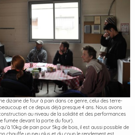
une dizaine de four à pain dans ce genre, celui des terre-
sert beaucoup et ce depuis déjà presque 4 ans. Nous avons
onstruction au niveau de la solidité et des performances
 fumée devant la porte du four).
u’à 10kg de pain pour 5kg de bois, il est aussi possible de
 l’on chauffe un peu plus et du coup le rendement est