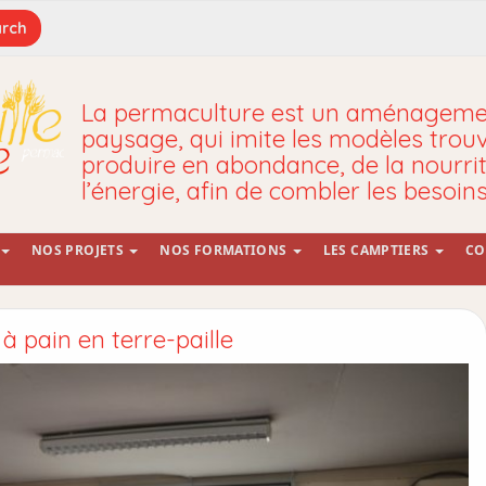
La permaculture est un aménagemen
paysage, qui imite les modèles trou
produire en abondance, de la nourrit
l’énergie, afin de combler les besoin
NOS PROJETS
NOS FORMATIONS
LES CAMPTIERS
CO
à pain en terre-paille