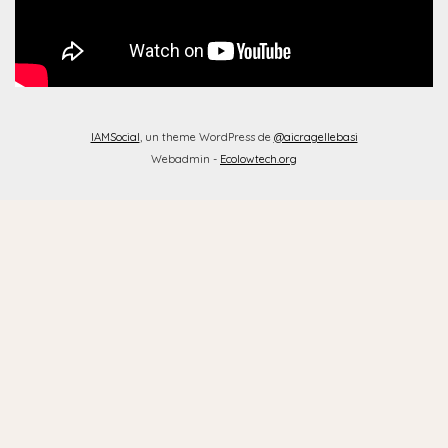
IAMSocial
, un theme WordPress de
@aicragellebasi
Webadmin -
Ecolowtech.org