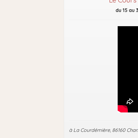
Le Cours 
du 15 au 3
à La Courdémière, 86160 Cham