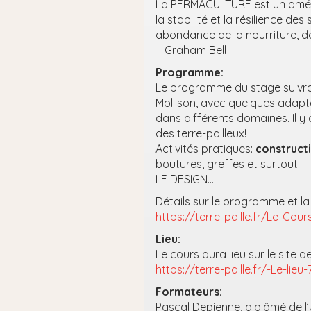
La PERMACULTURE est un aména
la stabilité et la résilience d
abondance de la nourriture, de
—Graham Bell—
Programme:
Le programme du stage suivra l
Mollison, avec quelques adapt
dans différents domaines. Il y
des terre-pailleux!
Activités pratiques:
constructi
boutures, greffes et surtout
LE DESIGN…
Détails sur le programme et la 
https://terre-paille.fr/Le-Cou
Lieu:
Le cours aura lieu sur le site d
https://terre-paille.fr/-Le-lieu-
Formateurs:
Pascal Depienne, diplômé de l’