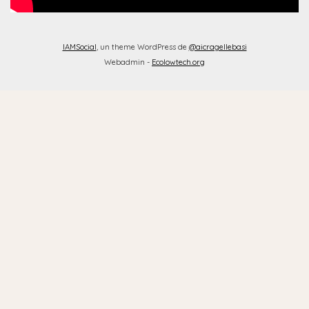
IAMSocial
, un theme WordPress de
@aicragellebasi
Webadmin -
Ecolowtech.org