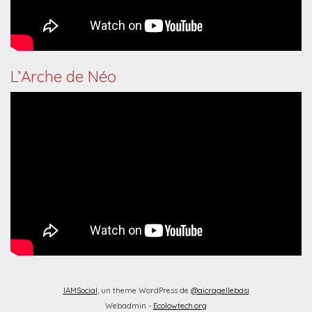
L’Arche de Néo
IAMSocial
, un theme WordPress de
@aicragellebasi
Webadmin -
Ecolowtech.org