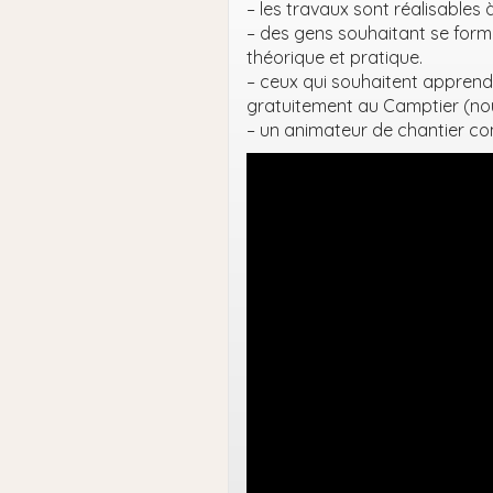
– les travaux sont réalisables
– des gens souhaitant se form
théorique et pratique.
– ceux qui souhaitent apprend
gratuitement au Camptier (nourr
– un animateur de chantier com