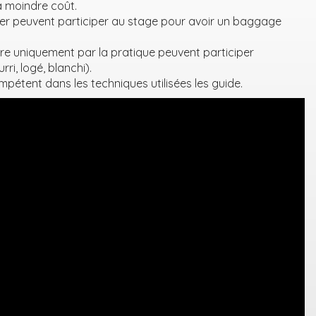
 à moindre coût.
er peuvent participer au stage pour avoir un baggage
re uniquement par la pratique peuvent participer
i, logé, blanchi).
pétent dans les techniques utilisées les guide.