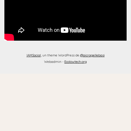
IAMSocial
, un theme WordPress de
@aicragellebasi
Webadmin -
Ecolowtech.org