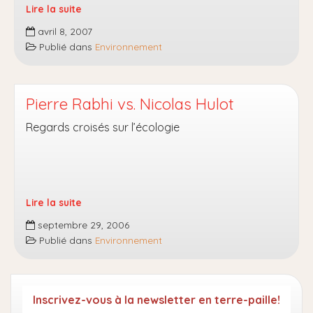
Lire la suite
La
avril 8, 2007
France
Publié dans
Environnement
n’encourage
pas
les
energies
Pierre Rabhi vs. Nicolas Hulot
renouvelables!
Regards croisés sur l’écologie
Lire la suite
Pierre
septembre 29, 2006
Rabhi
Publié dans
Environnement
vs.
Nicolas
Hulot
Inscrivez-vous à la newsletter en terre-paille!