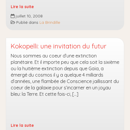
Lire la suite
La
juillet 10, 2008
Brindille,
Publié dans
La Brindille
n°3
–
été
2008
Kokopelli: une invitation du futur
Nous sommes au coeur d’une extinction
planétaire. Et il importe peu que cela soit la sixième
ou la huitième extinction depuis que Gaïa, a
émergé du cosmos il y a quelque 4 milliards
d’années, une flambée de Conscience jaillissant du
coeur de la galaxie pour s’incarner en un joyau
bleu: la Terre. Et cette fois-ci, […]
Lire la suite