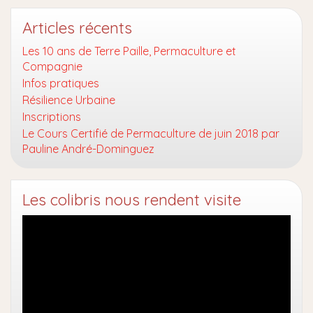
Articles récents
Les 10 ans de Terre Paille, Permaculture et
Compagnie
Infos pratiques
Résilience Urbaine
Inscriptions
Le Cours Certifié de Permaculture de juin 2018 par
Pauline André-Dominguez
Les colibris nous rendent visite