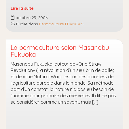
Lire la suite
Création
octobre 23, 2006
de
Publié dans
Permaculture FRANCAIS
l’académie
de
Permaculture
par
La permaculture selon Masanobu
Bill
Fukuoka
Mollison
Masanobu Fukuoka, auteur de «One-Straw
Revolution» (La révolution d’un seul brin de paille)
et de «The Natural Way», est un des pionniers de
l’agriculture durable dans le monde. Sa méthode
part d’un constat: la nature n’a pas eu besoin de
l’homme pour produire des merveilles. Il dit ne pas
se considérer comme un savant, mais […]