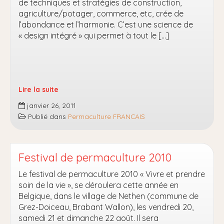
de techniques et stratégies de construction,
agriculture/potager, commerce, etc, crée de
l’abondance et l’harmonie. C’est une science de
« design intégré » qui permet à tout le […]
Lire la suite
La
janvier 26, 2011
permaculture
Publié dans
Permaculture FRANCAIS
(définition)
et
les
lits
Festival de permaculture 2010
plantés
Le festival de permaculture 2010 « Vivre et prendre
(phytoépuration)
soin de la vie », se déroulera cette année en
Belgique, dans le village de Nethen (commune de
Grez-Doiceau, Brabant Wallon), les vendredi 20,
samedi 21 et dimanche 22 août. Il sera