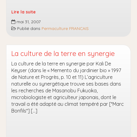
(BOLIVIE)
Lire la suite
Le
mai 31, 2007
System
Publié dans
Permaculture FRANCAIS
Verger
Potager
de
Phil
La culture de la terre en synergie
Corbett
La culture de la terre en synergie par Kali De
Keyser (dans le « Memento du jardinier bio » 1997
de Nature et Progrès, p. 10 et 11) L’agriculture
naturelle ou synergétique trouve ses bases dans
les recherches de Masanobu Fukuoka,
microbiologiste et agriculteur japonais, dont le
travail a été adapté au climat tempéré par [*Marc
Bonfils*] […]