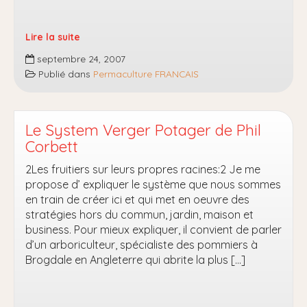
Lire la suite
PROJET
septembre 24, 2007
POUR
Publié dans
Permaculture FRANCAIS
SAUVEGARDER
LE
POTENTIEL
DE
Le System Verger Potager de Phil
BIODIVERSITÉ
Corbett
AGRICOLE
2Les fruitiers sur leurs propres racines:2 Je me
AU
propose d’ expliquer le système que nous sommes
SUD
en train de créer ici et qui met en oeuvre des
ET
stratégies hors du commun, jardin, maison et
À
business. Pour mieux expliquer, il convient de parler
L’OUEST
d’un arboriculteur, spécialiste des pommiers à
DU
Brogdale en Angleterre qui abrite la plus […]
PARC
NATIONAL
MADIDI