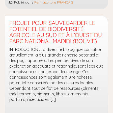
Publié dans
Permaculture FRANCAIS
forrestier
–
« Forrest
Garden »
PROJET POUR SAUVEGARDER LE
–
POTENTIEL DE BIODIVERSITÉ
Robert
AGRICOLE AU SUD ET À L’OUEST DU
Hart
PARC NATIONAL MADIDI (BOLIVIE)
INTRODUCTION : La diversité biologique constitue
actuellement la plus grande richesse potentielle
des pays appauvris. Les perspectives de son
exploitation adéquate et rationnelle, sont liées aux
connaissances concernant leur usage. Ces
connaissances sont également une richesse
potentielle conservée par les cultures locales.
Cependant, tout ce flot de ressources (aliments,
médicaments, pigments, fibres, ornements,
parfums, insecticides, […]