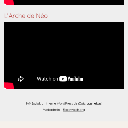
L’Arche de Néo
IAMSocial
, un theme WordPress de
@aicragellebasi
Webadmin -
Ecolowtech.org