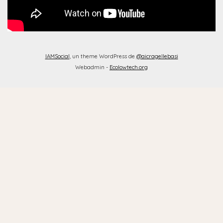
IAMSocial
, un theme WordPress de
@aicragellebasi
Webadmin -
Ecolowtech.org