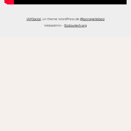
IAMSocial
, un theme WordPress de
@aicragellebasi
Webadmin -
Ecolowtech.org