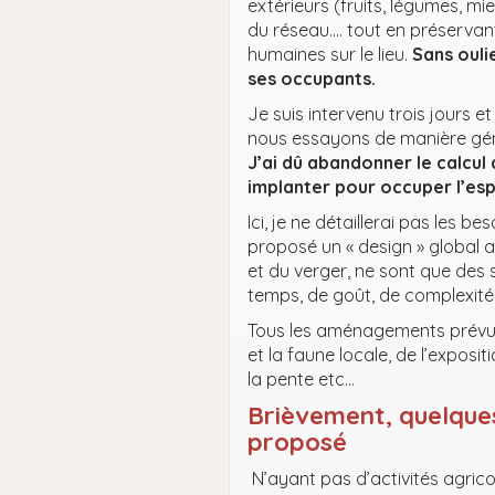
extérieurs (fruits, légumes, miel 
du réseau…. tout en préservant 
humaines sur le lieu.
Sans ouli
ses occupants.
Je suis intervenu trois jours e
nous essayons de manière géné
J’ai dû abandonner le calcul
implanter pour occuper l’esp
Ici, je ne détaillerai pas les b
proposé un « design » global a
et du verger, ne sont que des
temps, de goût, de complexité
Tous les aménagements prévus 
et la faune locale, de l’exposi
la pente etc…
Brièvement, quelque
proposé
N’ayant pas d’activités agrico