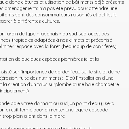
ux: donc clôtures et utlisation de bâtiments déjà présents
des aménagements n’a pas été prévu pour atteindre une
itants sont des consommateurs raisonnés et actifs, ils
crer à différentes cultures.
n jardin de type « japonais » au sud-sud-ouest des
ssences tropicales adaptées à nos climats et préconisé
délimiter l’espace avec la forêt (beaucoup de connifères).
antation de quelques espèces pionnières ici et là.
insisté sur l’importance de garder l’eau sur le site et de ne
(érosion, fuite des nutriments). D’où l’installation d’une
t la création d’un talus surplombé d’une haie champêtre
rincipalement).
nde baie vitrée donnant au sud, un point d’eau y sera
e, un circuit fermé pour alimenter une légère cascade
n trop plein allant dans la mare.
se retrouver dans la mare en bout de circuit.