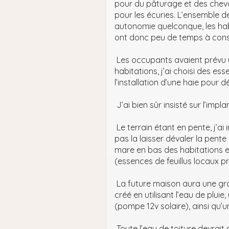
pour du pâturage et des cheva
pour les écuries. L’ensemble 
autonomie quelconque, les hab
ont donc peu de temps à consa
Les occupants avaient prévu u
habitations, j’ai choisi des e
l’installation d’une haie pour 
J’ai bien sûr insisté sur l’impl
Le terrain étant en pente, j’ai 
pas la laisser dévaler la pente 
mare en bas des habitations e
(essences de feuillus locaux p
La future maison aura une gra
créé en utilisant l’eau de plui
(pompe 12v solaire), ainsi qu’u
Toute l’eau de toiture devrait 