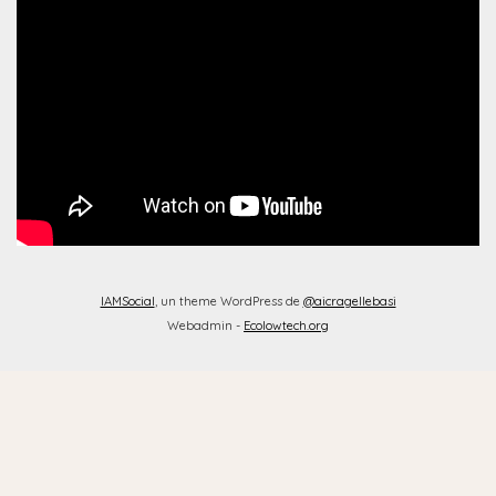
IAMSocial
, un theme WordPress de
@aicragellebasi
Webadmin -
Ecolowtech.org