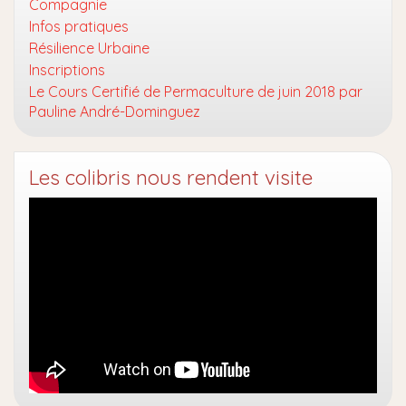
Compagnie
Infos pratiques
Résilience Urbaine
Inscriptions
Le Cours Certifié de Permaculture de juin 2018 par
Pauline André-Dominguez
Les colibris nous rendent visite