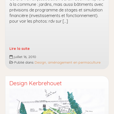
à la commune : jardins, mais aussi bâtiments avec
prévisions de programme de stages et simulation
financière (investissements et fonctionnement).
pour voir les photos: rdv sur […]
Lire la suite
Un
juillet 16, 2010
projet
Publié dans
Design, aménagement en permaculture
d’ecocentre
dans
les
Vosges
Design Kerbrehouet