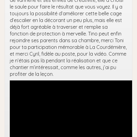
le saule pour faire le résultat que vous voyez. Il y a
toujours la possibilité d’améliorer cette belle cage
d’escalier en la décorant un peu plus, mais elle est
déjà fort agréable à traverser et remplie sa
fonction de protection à merveille. Tino peut enfin
rejoindre ses parents dans sa chambre, merci Toni
pour ta participation mémorable à La Courdémière,
et merci Cyril, fidèle au poste, pour la vidéo. Comme
je n’étais pas là pendant la réalisation et que ce
chantier m’intéressait, comme les autres, j’ai pu
profiter de la leçon.