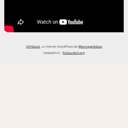
IAMSocial
, un theme WordPress de
@aicragellebasi
Webadmin -
Ecolowtech.org