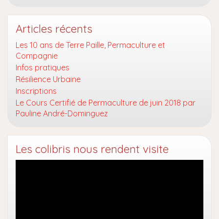
Articles récents
Les 10 ans de Terre Paille, Permaculture et
Compagnie
Infos pratiques
Résilience Urbaine
Inscriptions
Le Cours Certifié de Permaculture de juin 2018 par
Pauline André-Dominguez
Les colibris nous rendent visite