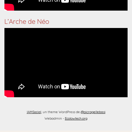
L’Arche de Néo
IAMSocial
, un theme WordPress de
@aicragellebasi
Webadmin -
Ecolowtech.org