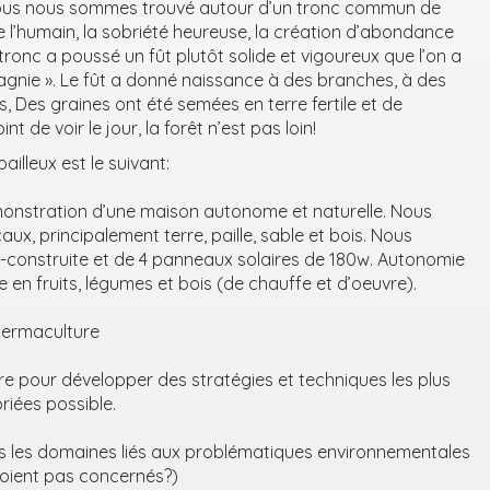
 Nous nous sommes trouvé autour d’un tronc commun de
de l’humain, la sobriété heureuse, la création d’abondance
tronc a poussé un fût plutôt solide et vigoureux que l’on a
agnie ». Le fût a donné naissance à des branches, à des
rs, Des graines ont été semées en terre fertile et de
t de voir le jour, la forêt n’est pas loin!
ailleux est le suivant:
monstration d’une maison autonome et naturelle. Nous
aux, principalement terre, paille, sable et bois. Nous
-construite et de 4 panneaux solaires de 180w. Autonomie
e en fruits, légumes et bois (de chauffe et d’oeuvre).
ermaculture
e pour développer des stratégies et techniques les plus
riées possible.
s les domaines liés aux problématiques environnementales
soient pas concernés?)