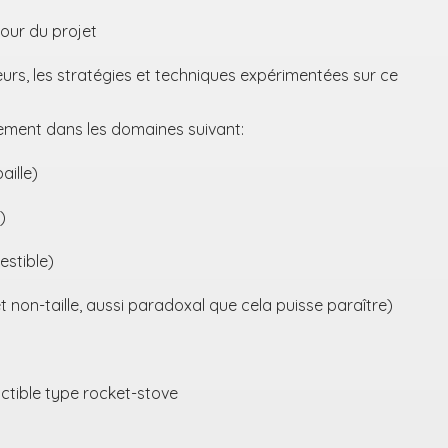
tour du projet
leurs, les stratégies et techniques expérimentées sur ce
ement dans les domaines suivant:
aille)
)
estible)
 et non-taille, aussi paradoxal que cela puisse paraître)
tible type rocket-stove