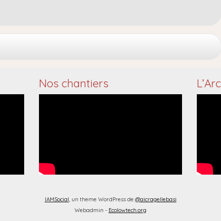
Nos chantiers
L’Ar
IAMSocial
, un theme WordPress de
@aicragellebasi
Webadmin -
Ecolowtech.org