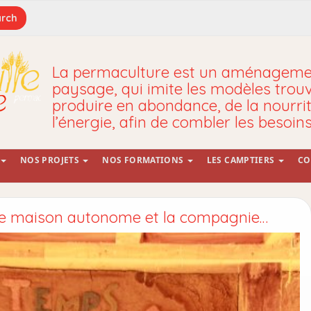
La permaculture est un aménagemen
paysage, qui imite les modèles trou
produire en abondance, de la nourrit
l’énergie, afin de combler les besoin
NOS PROJETS
NOS FORMATIONS
LES CAMPTIERS
CO
ne maison autonome et la compagnie…