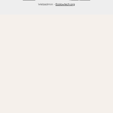
Webadmin -
Ecolowtech.org