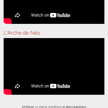
L’Arche de Néo
IAMSocial
, un theme WordPress de
@aicragellebasi