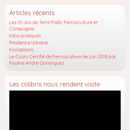
Articles récents
Les 10 ans de Terre Paille, Permaculture et
Compagnie
Infos pratiques
Résilience Urbaine
Inscriptions
Le Cours Certifié de Permaculture de juin 2018 par
Pauline André-Dominguez
Les colibris nous rendent visite