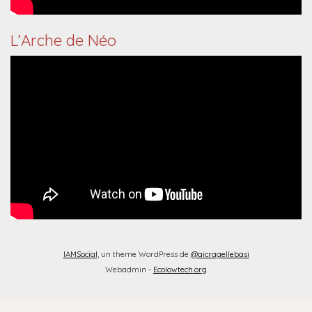
L’Arche de Néo
IAMSocial
, un theme WordPress de
@aicragellebasi
Webadmin -
Ecolowtech.org