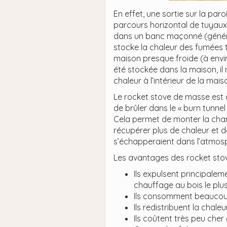
En effet, une sortie sur la pa
parcours horizontal de tuyaux 
dans un banc maçonné (généra
stocke la chaleur des fumées t
maison presque froide (à enviro
été stockée dans la maison, il 
chaleur à l’intérieur de la mai
Le rocket stove de masse est 
de brûler dans le « burn tunne
Cela permet de monter la cha
récupérer plus de chaleur et d
s’échapperaient dans l’atmosph
Les avantages des rocket stov
Ils expulsent principale
chauffage au bois le plu
Ils consomment beaucoup
Ils redistribuent la chal
Ils coûtent très peu che