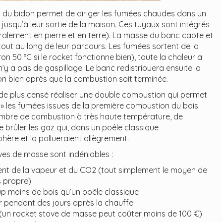
roi du bidon permet de diriger les fumées chaudes dans un
jusqu’à leur sortie de la maison. Ces tuyaux sont intégrés
lement en pierre et en terre). La masse du banc capte et
out au long de leur parcours. Les fumées sortent de la
n 50 °C si le rocket fonctionne bien), toute la chaleur a
n’y a pas de gaspillage. Le banc redistribuera ensuite la
son bien après que la combustion soit terminée.
de plus censé réaliser une double combustion qui permet
l » les fumées issues de la première combustion du bois.
mbre de combustion à très haute température, de
e brûler les gaz qui, dans un poêle classique
ère et la pollueraient allègrement.
es de masse sont indéniables :
ment de la vapeur et du CO2 (tout simplement le moyen de
s propre)
 moins de bois qu’un poêle classique
eur pendant des jours après la chauffe
r (un rocket stove de masse peut coûter moins de 100 €)