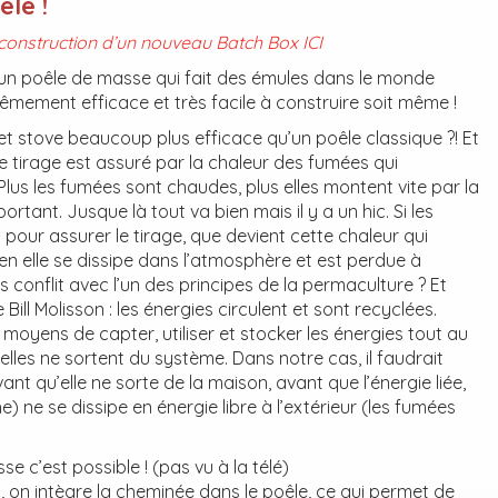
le !
onstruction d’un nouveau Batch Box ICI
un poêle de masse qui fait des émules dans le monde
trêmement efficace et très facile à construire soit même !
ket stove beaucoup plus efficace qu’un poêle classique ?! Et
le tirage est assuré par la chaleur des fumées qui
lus les fumées sont chaudes, plus elles montent vite par la
ortant. Jusque là tout va bien mais il y a un hic. Si les
pour assurer le tirage, que devient cette chaleur qui
en elle se dissipe dans l’atmosphère et est perdue à
as conflit avec l’un des principes de la permaculture ? Et
 Bill Molisson : les énergies circulent et sont recyclées.
 moyens de capter, utiliser et stocker les énergies tout au
’elles ne sortent du système. Dans notre cas, il faudrait
ant qu’elle ne sorte de la maison, avant que l’énergie liée,
he) ne se dissipe en énergie libre à l’extérieur (les fumées
 c’est possible ! (pas vu à la télé)
 on intègre la cheminée dans le poêle, ce qui permet de