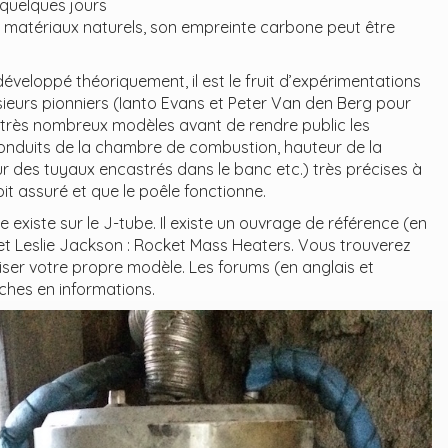
 quelques jours
 matériaux naturels, son empreinte carbone peut être
éveloppé théoriquement, il est le fruit d’expérimentations
sieurs pionniers (Ianto Evans et Peter Van den Berg pour
 de très nombreux modèles avant de rendre public les
onduits de la chambre de combustion, hauteur de la
r des tuyaux encastrés dans le banc etc.) très précises à
it assuré et que le poêle fonctionne.
xiste sur le J-tube. Il existe un ouvrage de référence (en
 et Leslie Jackson : Rocket Mass Heaters. Vous trouverez
iser votre propre modèle. Les forums (en anglais et
iches en informations.