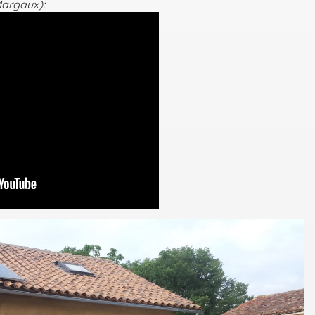
argaux):