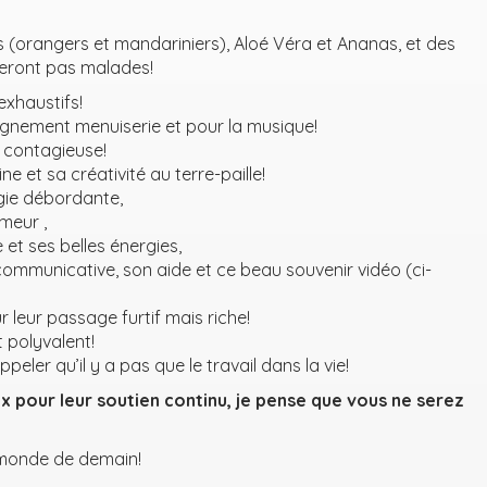
 (orangers et mandariniers), Aloé Véra et Ananas, et des
eront pas malades!
xhaustifs!
gnement menuiserie et pour la musique!
é contagieuse!
ne et sa créativité au terre-paille!
gie débordante,
meur ,
et ses belles énergies,
communicative, son aide et ce beau souvenir vidéo (ci-
 leur passage furtif mais riche!
 polyvalent!
peler qu’il y a pas que le travail dans la vie!
ux pour leur soutien continu, je pense que vous ne serez
 monde de demain!