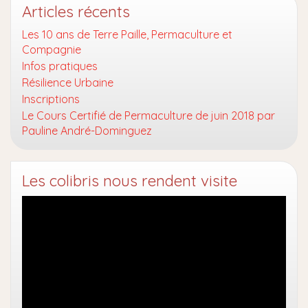
Articles récents
Les 10 ans de Terre Paille, Permaculture et
Compagnie
Infos pratiques
Résilience Urbaine
Inscriptions
Le Cours Certifié de Permaculture de juin 2018 par
Pauline André-Dominguez
Les colibris nous rendent visite