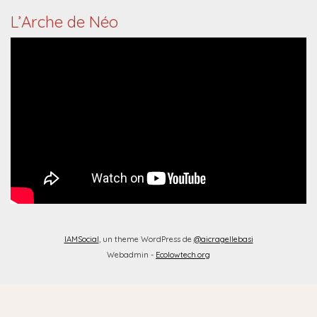
L’Arche de Néo
IAMSocial
, un theme WordPress de
@aicragellebasi
Webadmin -
Ecolowtech.org